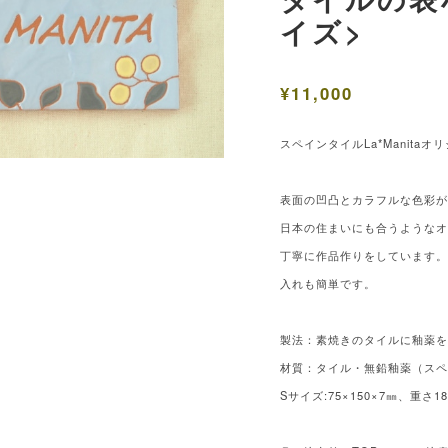
イズ>
¥11,000
スペインタイルLa*Manita
表面の凹凸とカラフルな色彩
日本の住まいにも合うような
丁寧に作品作りをしています
入れも簡単です。
製法：素焼きのタイルに釉薬を
材質：タイル・無鉛釉薬（ス
Sサイズ:75×150×7㎜、重さ18