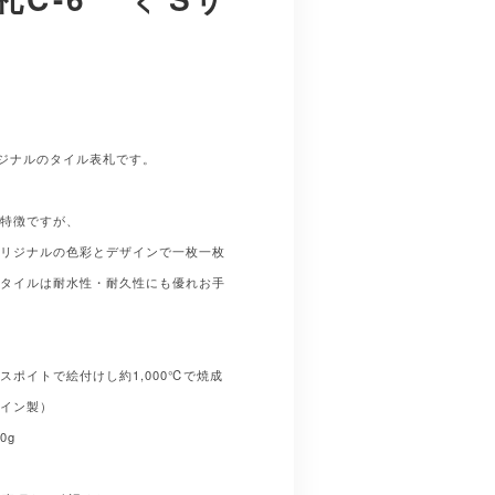
オリジナルのタイル表札です。
が特徴ですが、
オリジナルの色彩とデザインで一枚一枚
。タイルは耐水性・耐久性にも優れお手
スポイトで絵付けし約1,000℃で焼成
ペイン製）
0g