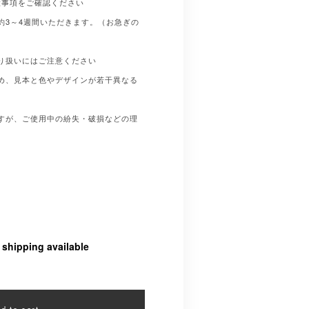
意事項をご確認ください
約3～4週間いただきます。（お急ぎの
り扱いにはご注意ください
め、見本と色やデザインが若干異なる
すが、ご使用中の紛失・破損などの理
。
l shipping available
d to cart