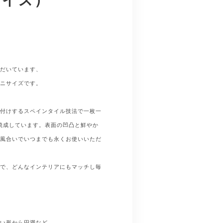
ただいています、
ミニサイズです。
絵付けするスペインタイル技法で一枚一
で焼成しています。表面の凹凸と鮮やか
い風合いでいつまでも永くお使いいただ
ンで、どんなインテリアにもマッチし毎
。
丸い形から円満など、