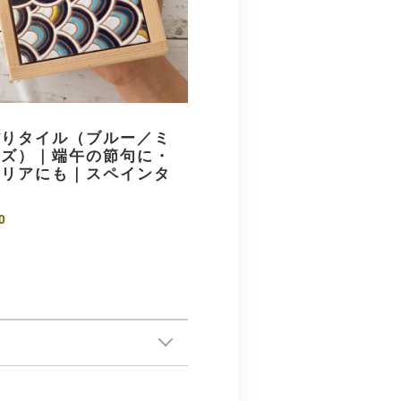
ぼりタイル（ブルー／ミ
イズ）｜端午の節句に・
テリアにも｜スペインタ
0