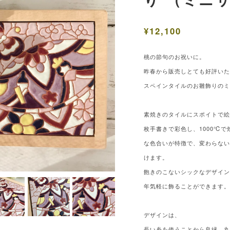
¥12,100
桃の節句のお祝いに。
昨春から販売しとても好評い
スペインタイルのお雛飾りの
素焼きのタイルにスポイトで
枚手書きで彩色し、1000℃
な色合いが特徴で、変わらな
けます。
飽きのこないシックなデザイ
年気軽に飾ることができます
デザインは、
長い糸を使うことから良縁、