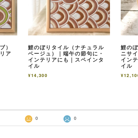
ブ）
鯉のぼりタイル（ナチュラル
鯉の
リア
ベージュ）｜端午の節句に・
ニサ
インテリアにも｜スペインタ
イン
イル
イル
¥14,300
¥12,10
0
0