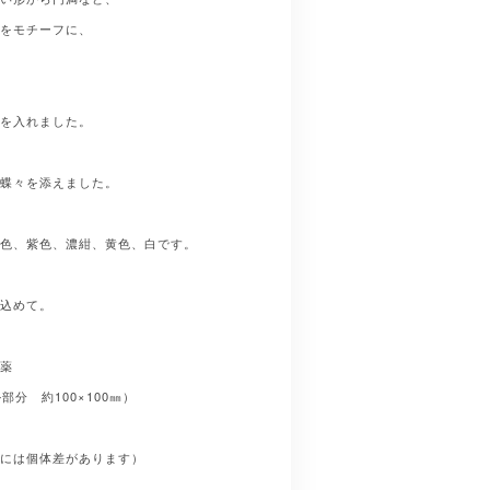
毬をモチーフに、
木を入れました。
て蝶々を添えました。
紫色、紫色、濃紺、黄色、白です。
を込めて。
釉薬
部分 約100×100㎜）
方には個体差があります）