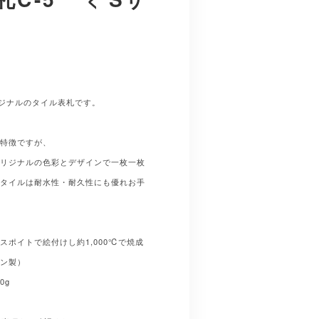
オリジナルのタイル表札です。
が特徴ですが、
オリジナルの色彩とデザインで一枚一枚
。タイルは耐水性・耐久性にも優れお手
スポイトで絵付けし約1,000℃で焼成
イン製）
0g