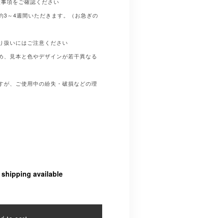
意事項をご確認ください
約3～4週間いただきます。（お急ぎの
り扱いにはご注意ください
め、見本と色やデザインが若干異なる
すが、ご使用中の紛失・破損などの理
。
l shipping available
d to cart