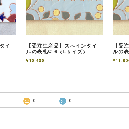
タイ
【受注生産品】スペインタイ
【受
ルの表札C-6 <Lサイズ>
ルの表
¥15,400
¥11,00
0
0