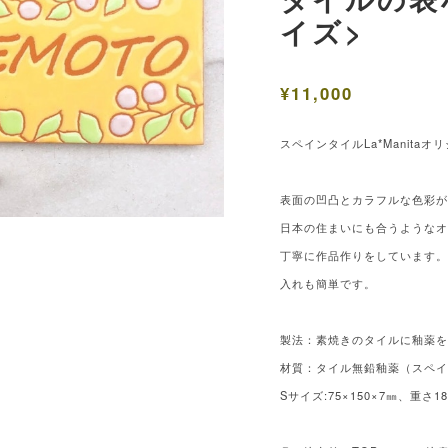
イズ>
¥11,000
スペインタイルLa*Manita
表面の凹凸とカラフルな色彩
日本の住まいにも合うような
丁寧に作品作りをしています
入れも簡単です。
製法：素焼きのタイルに釉薬を
材質：タイル無鉛釉薬（スペ
Sサイズ:75×150×7㎜、重さ18